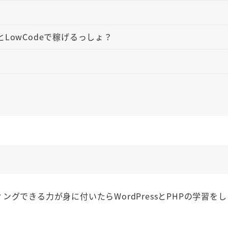
LowCodeで稼げるっしょ？
グできる力が身に付いたらWordPressとPHPの学習を