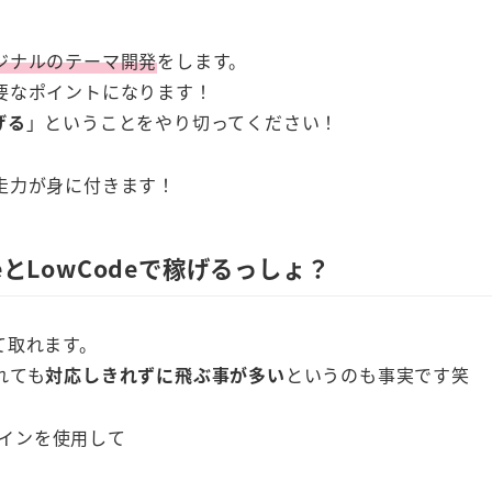
ジナルのテーマ開発
をします。
要なポイントになります！
げる
」ということをやり切ってください！
走力が身に付きます！
とLowCodeで稼げるっしょ？
て取れます。
れても
対応しきれずに飛ぶ事が多い
というのも事実です笑
インを使用して