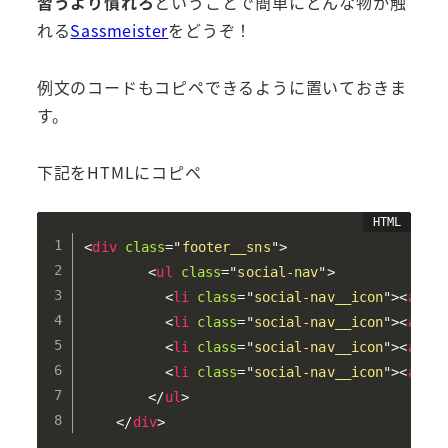
習うより慣れろ
ということで簡単にどんな物か触
れる
Sassmeister
をどうぞ！
例文のコードもコピペできるように置いておきま
す。
下記をHTMLにコピペ
<
div
class
=
"
footer__sns
"
>
<
ul
class
=
"
social-nav
"
>
<
li
class
=
"
social-nav__icon
"
>
<
a
hr
<
li
class
=
"
social-nav__icon
"
>
<
a
hr
<
li
class
=
"
social-nav__icon
"
>
<
a
hr
<
li
class
=
"
social-nav__icon
"
>
<
a
hr
</
ul
>
</
div
>