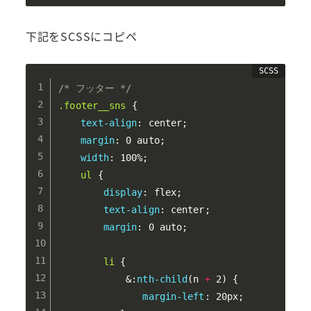
下記をSCSSにコピペ
/* フッター */
.footer__sns 
{
text-align
:
 center
;
margin
:
 0 auto
;
width
:
 100%
;
ul 
{
display
:
 flex
;
text-align
:
 center
;
margin
:
 0 auto
;
li 
{
	        &
:
nth-child
(
n 
+
 2
)
{
margin-left
:
 20px
;