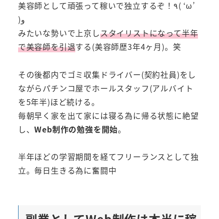
美容師として頑張って稼いで独立するぞ！٩( ‘ω’
)و
みたいな勢いで上京し
スタイリストになって半年
で美容師を引退
する(美容師歴3年4ヶ月)。笑
その後都内でゴミ収集ドライバー(契約社員)をし
ながらパチンコ屋でホールスタッフ(アルバイト
を5年半)ほど続ける。
毎朝早く家を出て家には寝る為に帰る状態に絶望
し、
Web制作の勉強を開始
。
半年ほどの学習期間を経てフリーランスとして独
立。毎日生きる為に奮闘中
副業としてWeb制作は本当に稼